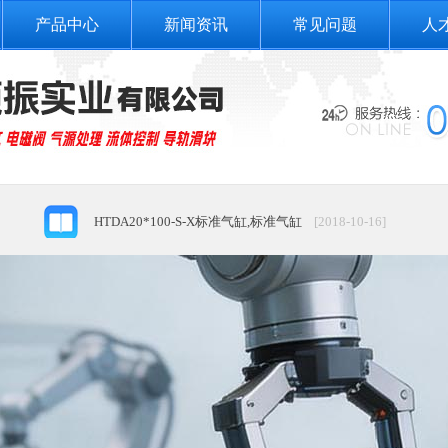
产品中心
新闻资讯
常见问题
人
电动执行元件气动符号
[2018-10-17]
气爪气动符号：
[2018-10-17]
HTDA20*100-S-X标准气缸,标准气缸
[2018-10-16]
标准气缸_sc63x75拉杆式气缸_SC标准气缸 SC63X75
[2018-
直动式电磁阀
[2018-10-16]
高州市深镇九寨沟-广东小九寨沟
[2018-10-16]
三部门发文提出，到2020年我国将形成完善的机器人产业体…
电脉冲电磁阀具有哪些智能化性能
[2018-10-16]
电动执行元件气动符号
[2018-10-17]