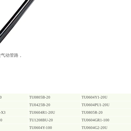
般气动管路，
0
TU0805B-20
TU0604Y1-20U
TU0425B-20
TU0604PU1-20U
-X3
TU0604R1-20U
TU0805R-20
20
TU1208BU-20
TU0604GR1-100
TU0604Y-100
TU0604G2-20U