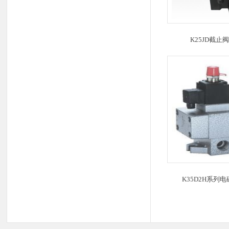
K25JD截止阀系
K35D2H系列电磁