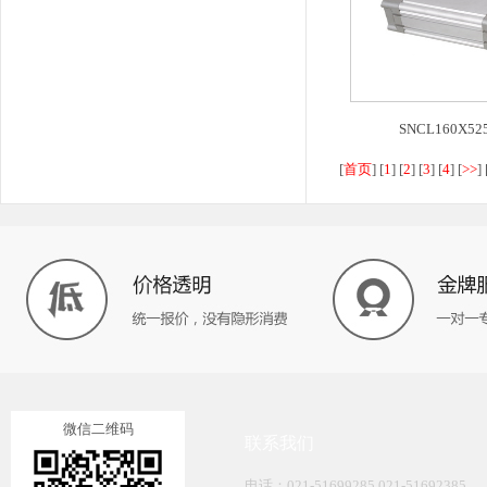
SNCL160X525
[
首页
] [
1
] [
2
] [
3
] [
4
] [
>>
] 
微信二维码
联系我们
电话：021-51699285 021-51692385