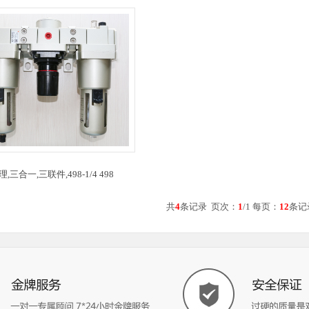
,三合一,三联件,498-1/4 498
共
4
条记录 页次：
1
/1 每页：
12
条