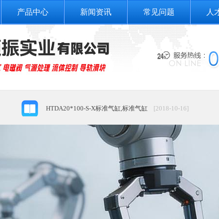
产品中心
新闻资讯
常见问题
人
电动执行元件气动符号
[2018-10-17]
气爪气动符号：
[2018-10-17]
HTDA20*100-S-X标准气缸,标准气缸
[2018-10-16]
标准气缸_sc63x75拉杆式气缸_SC标准气缸 SC63X75
[2018-
直动式电磁阀
[2018-10-16]
高州市深镇九寨沟-广东小九寨沟
[2018-10-16]
三部门发文提出，到2020年我国将形成完善的机器人产业体…
电脉冲电磁阀具有哪些智能化性能
[2018-10-16]
电动执行元件气动符号
[2018-10-17]