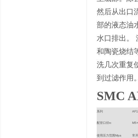
然后从出口
部的液态油
水口排出。
和陶瓷烧结
洗几次重复
到过滤作用
SMC
系列
AF1
配管口径rc
M5×
使用压力范围Mpa
常开