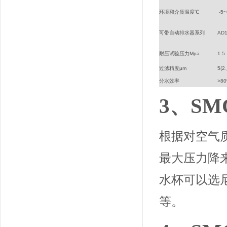
环境和介质温度℃
-5
可带自动排水器系列
AD
耐压试验压力Mpa
1.5
过滤精度μm
5(
分水效率
>8
3、S
根据对空气
最大压力降
水杯可以选
等。